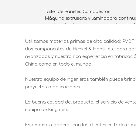
Taller de Paneles Compuestos:
Máquina extrusora y laminadora continu
producción de paneles compuestos de al
núcleo FR B1, núcleo FR A2).
Utilizamos materias primas de alta calidad: PVDF
dos componentes de Henkel & Hansi, etc. para gara
avanzadas y nuestra rica experiencia en fabricaci
China como en todo el mundo.
Nuestro equipo de ingenieros también puede brinda
proyectos o aplicaciones.
La buena calidad del producto, el servicio de vent
equipo de Kingmets.
Esperamos cooperar con los clientes en todo el m