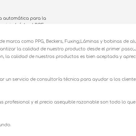
a automática para la
uminio (núcleo LDPE,
 de marca como PPG, Beckers, Fuxing;Láminas y bobinas de alu
ntizar la calidad de nuestro producto desde el primer paso;J
ón, la calidad de nuestros productos es bien aceptada y aprec
r un servicio de consultoría técnica para ayudar a los client
as profesional y el precio asequible razonable son todo lo que
undo.