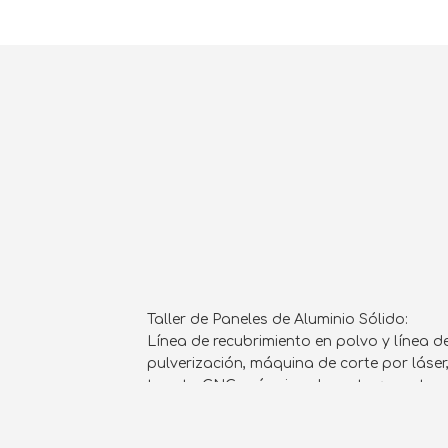
Taller de Paneles de Aluminio Sólido:
Línea de recubrimiento en polvo y línea d
pulverización, máquina de corte por láse
torreta CNC, máquina de corte y enruta
plegadoras, unidades de soldadura, etc. 
de aluminio sólido.