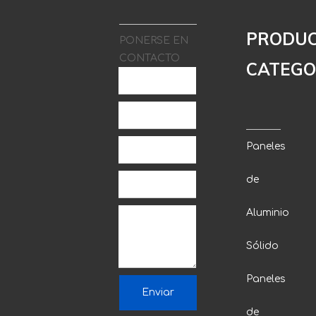
una línea de
producción
PRODU
PONERSE EN
semiautomática.Utilizamos
CONTACTO
una máquina
CATEGO
septiembre 26,2022
automática de
pulverización de
pegamento y una
máquina de
prensado.
Paneles
de
Aluminio
Sólido
Paneles
Enviar
de