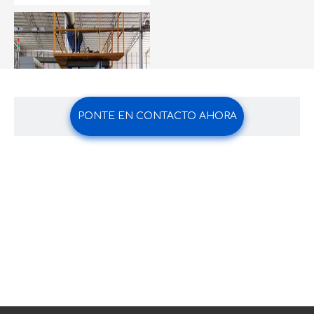
aerosol.
PONTE EN CONTACTO AHORA
Noticias de la
compañía
Fabricación de
Paneles de Nido
de Abeja
El panel de nido de
abeja Kingmets se
fabrica utilizando