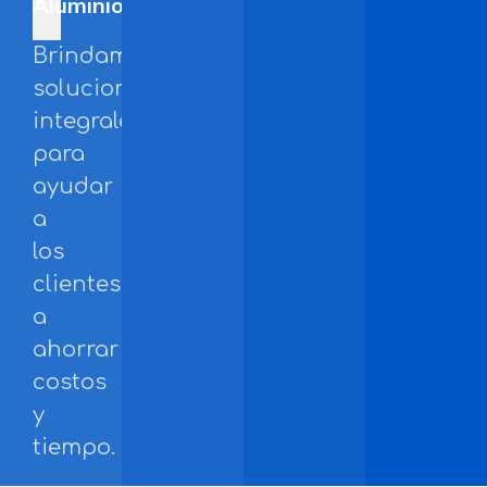
Aluminio
Brindamos
soluciones
integrales
para
ayudar
a
los
clientes
a
ahorrar
costos
y
tiempo.