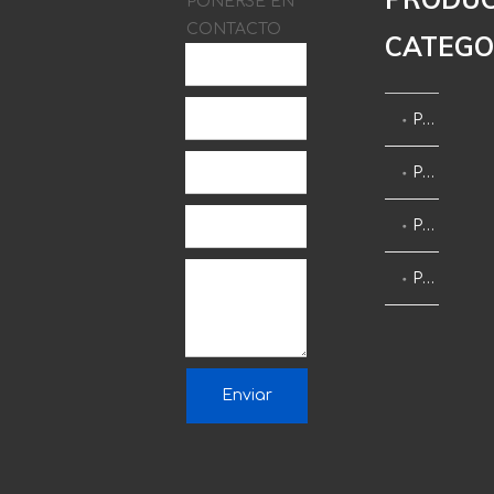
PONERSE EN
CONTACTO
CATEGO
Paneles de Aluminio Sólido
Paneles de Nido de Abeja
Paneles Sándwich
Paneles Compuestos
Enviar